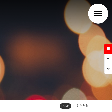
menu
Prev
Next
건설현장
chevron_right
HOME