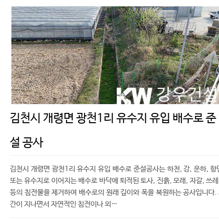
김천시 개령면 광천1리 유수지 유입 배수로 준
설 공사
김천시 개령면 광천1리 유수지 유입 배수로 준설공사는 하천, 강, 운하, 항
또는 유수지로 이어지는 배수로 바닥에 퇴적된 토사, 진흙, 모래, 자갈, 쓰
등의 침전물을 제거하여 배수로의 원래 깊이와 폭을 복원하는 공사입니다.
간이 지나면서 자연적인 침전이나 외…