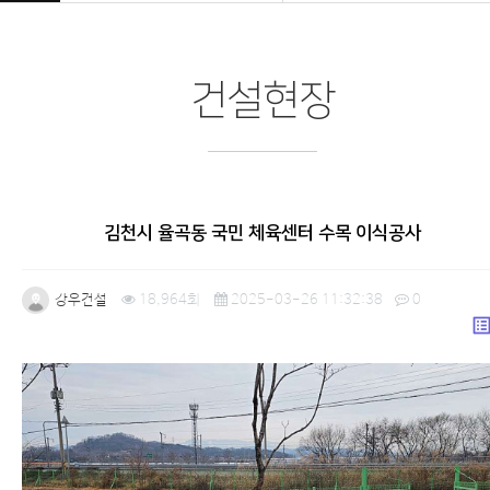
건설현장
김천시 율곡동 국민 체육센터 수목 이식공사
강우건설
18,964회
2025-03-26 11:32:38
0
list_a
본문