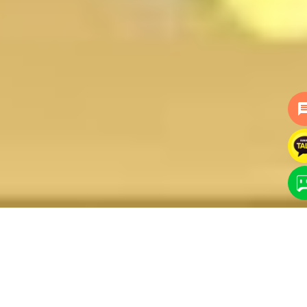
mess
강우건설
건설현장