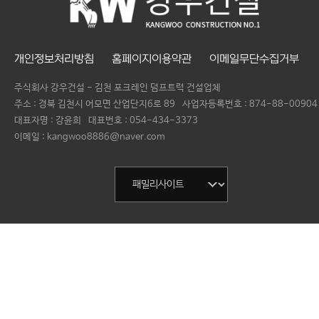
개인정보처리방침
홈페이지이용약관
이메일무단수집거부
주식회사 강우건설 - 김천 포크레인 덤프트럭 건설업체
주소 : 경북 김천시 어모면 산업단지6로 89
사업자등록번호 :
874-88-00904
대표자명 :
강윤희
대표번호 :
054-434-3373
이메일 : kangwoo8886@naver.com