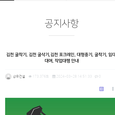
공지사항
김천 굴착기, 김천 굴삭기,김천 포크레인, 대형중기, 굴착기, 임대
대여, 작업대행 안내
강우건설
173,376회
2024-03-28 14:51:33
0
list_alt
본문