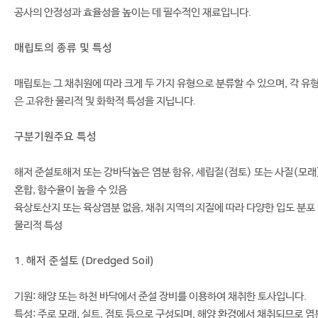
공사의 안정성과 효율성을 높이는 데 필수적인 재료입니다.
매립토의 종류 및 특성
매립토는 그 채취원에 따라 크게 두 가지 유형으로 분류할 수 있으며, 각 유
은 고유한 물리적 및 화학적 특성을 지닙니다.
구분
기원
주요 특성
해저 준설토
해저 또는 강바닥
높은 염분 함유, 세립질(점토) 또는 사질(모래
혼합, 함수율이 높을 수 있음
육상토
산지 또는 육상
염분 없음, 채취 지역의 지질에 따라 다양한 입도 분포
물리적 특성
1. 해저 준설토 (Dredged Soil)
기원: 해양 또는 하천 바닥에서 준설 장비를 이용하여 채취한 토사입니다.
특성: 주로 모래, 실트, 점토 등으로 구성되며, 해양 환경에서 채취되므로 염