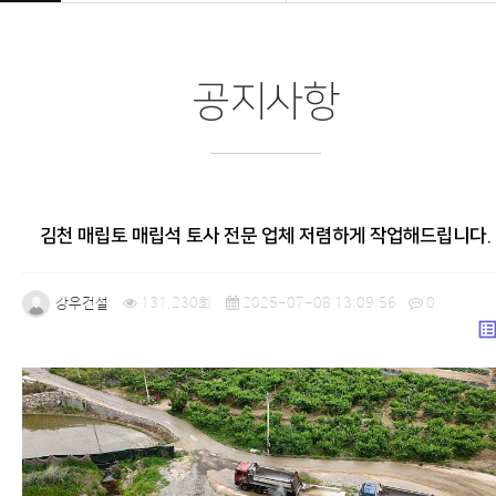
공지사항
김천 매립토 매립석 토사 전문 업체 저렴하게 작업해드립니다.
강우건설
131,230회
2025-07-08 13:09:56
0
list_a
본문