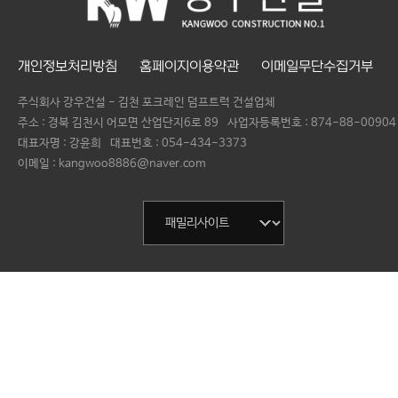
개인정보처리방침
홈페이지이용약관
이메일무단수집거부
주식회사 강우건설 - 김천 포크레인 덤프트럭 건설업체
주소 : 경북 김천시 어모면 산업단지6로 89
사업자등록번호 :
874-88-00904
대표자명 :
강윤희
대표번호 :
054-434-3373
이메일 : kangwoo8886@naver.com