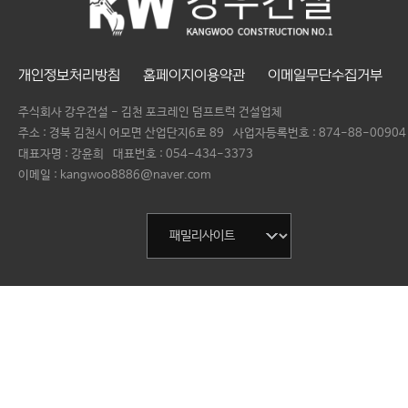
개인정보처리방침
홈페이지이용약관
이메일무단수집거부
주식회사 강우건설 - 김천 포크레인 덤프트럭 건설업체
주소 : 경북 김천시 어모면 산업단지6로 89
사업자등록번호 :
874-88-00904
대표자명 :
강윤희
대표번호 :
054-434-3373
이메일 : kangwoo8886@naver.com