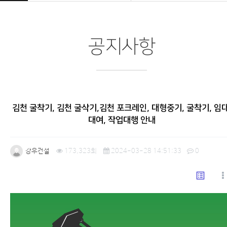
공지사항
김천 굴착기, 김천 굴삭기,김천 포크레인, 대형중기, 굴착기, 임대
대여, 작업대행 안내
강우건설
173,323회
2024-03-28 14:51:33
0
list_alt
본문