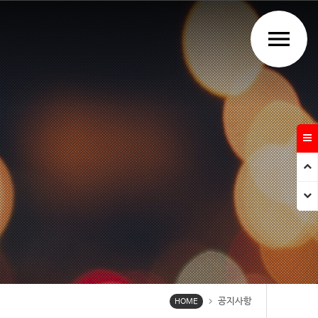
menu
Prev
Next
공지사항
chevron_right
HOME