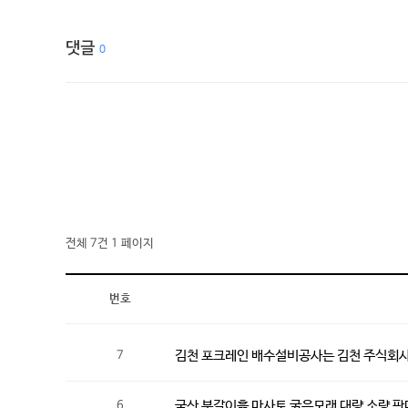
댓글
0
전체 7건
1 페이지
번호
김천 포크레인 배수설비공사는 김천 주식회
7
국산 분갈이흙 마사토 굵은모래 대량 소량 
6