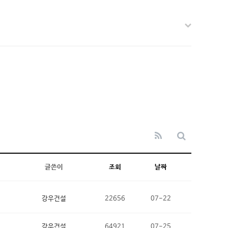
글쓴이
조회
날짜
강우건설
22656
07-22
강우건설
64921
07-25