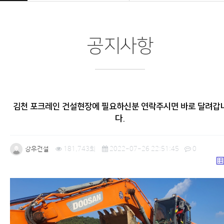
공지사항
김천 포크레인 건설현장에 필요하신분 연락주시면 바로 달려갑
다.
강우건설
181,743회
2022-07-26 22:51:45
0
list_a
본문