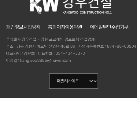
개인정보처리방침
홈페이지이용약관
이메일무단수집거부
주식회사 강우건설 - 김천 포크레인 덤프트럭 건설업체
주소 : 경북 김천시 어모면 산업단지6로 89
사업자등록번호 :
874-88-00904
대표자명 :
강윤희
대표번호 :
054-434-3373
이메일 : kangwoo8886@naver.com