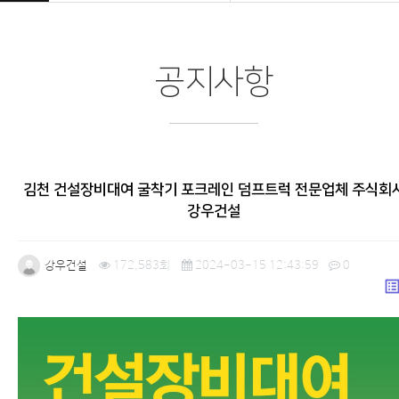
공지사항
김천 건설장비대여 굴착기 포크레인 덤프트럭 전문업체 주식회
강우건설
강우건설
172,583회
2024-03-15 12:43:59
0
list_a
본문