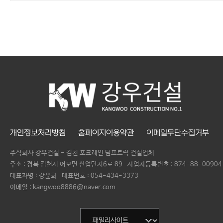
개인정보처리방침
홈페이지이용약관
이메일무단수집거부
주식회사 강우건설 - 김천 포크레인 덤프트럭 건설업체
주소 : 경북 김천시 어모면 산업단지6로 89
사업자등록번호 :
874-88-00904
대표자명 :
강윤희
대표번호 :
054-434-3373
이메일 : kangwoo8886@naver.com