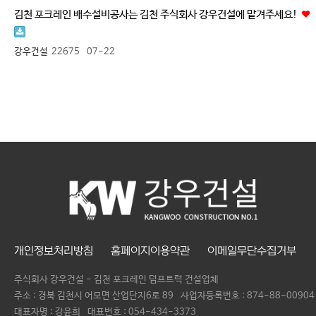
김천 포크레인 배수설비공사는 김천 주식회사 강우건설에 맡겨주세요!
강우건설
22675
07-22
개인정보처리방침
홈페이지이용약관
이메일무단수집거부
주식회사 강우건설 - 김천 포크레인 덤프트럭 건설업체
주소 : 경북 김천시 어모면 산업단지6로 89
사업자등록번호 :
874-88-00904
대표자명 :
강윤희
대표번호 :
054-434-3373