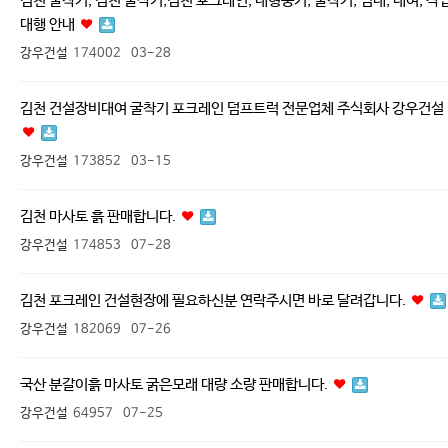
김천 굴착기, 김천 굴삭기,김천 포크레인, 대형중기, 굴착기, 임대, 대여, 작
대행 안내
강우건설
174002
03-28
김천 건설장비대여 굴착기 포크레인 덤프트럭 전문업체 주식회사 강우건설
강우건설
173852
03-15
김천 마사토 흙 판매합니다.
강우건설
174853
07-28
김천 포크레인 건설현장에 필요하신분 연락주시면 바로 달려갑니다.
강우건설
182069
07-26
국산 분갈이흙 마사토 굵은모래 대량 소량 판매합니다.
강우건설
64957
07-25