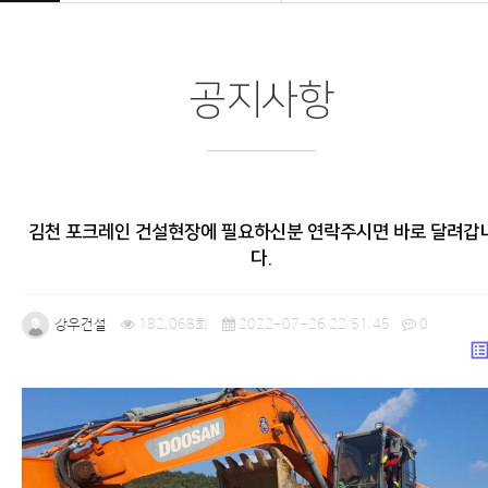
공지사항
김천 포크레인 건설현장에 필요하신분 연락주시면 바로 달려갑
다.
강우건설
182,068회
2022-07-26 22:51:45
0
list_a
본문