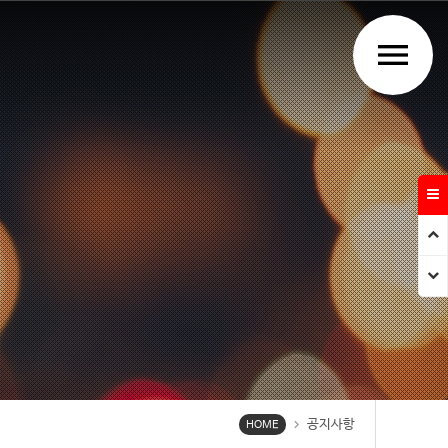
menu
Prev
Next
공지사항
chevron_right
HOME