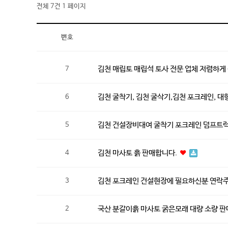
전체 7건
1 페이지
번호
김천 매립토 매립석 토사 전문 업체 저렴하
7
김천 굴착기, 김천 굴삭기,김천 포크레인, 대형
6
김천 건설장비대여 굴착기 포크레인 덤프트
5
김천 마사토 흙 판매합니다.
4
김천 포크레인 건설현장에 필요하신분 연락주
3
국산 분갈이흙 마사토 굵은모래 대량 소량 
2