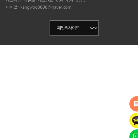
대표자명 :
강윤희
대표번호 :
054-434-3373
이메일 : kangwoo8886@naver.com
mess