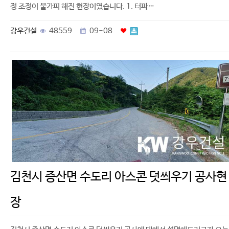
정 조정이 불가피 해진 현장이였습니다. 1. 터파…
강우건설
48559
09-08
김천시 증산면 수도리 아스콘 덧씌우기 공사현
장