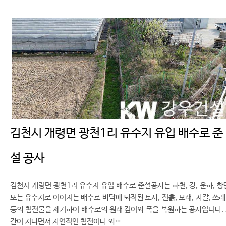
김천시 개령면 광천1리 유수지 유입 배수로 준
설 공사
김천시 개령면 광천1리 유수지 유입 배수로 준설공사는 하천, 강, 운하, 항
또는 유수지로 이어지는 배수로 바닥에 퇴적된 토사, 진흙, 모래, 자갈, 쓰
등의 침전물을 제거하여 배수로의 원래 깊이와 폭을 복원하는 공사입니다.
간이 지나면서 자연적인 침전이나 외…