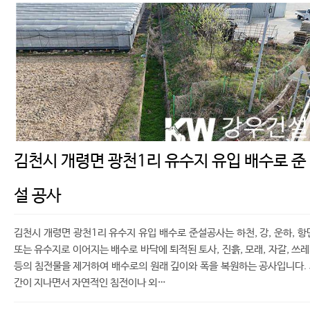
김천시 개령면 광천1리 유수지 유입 배수로 준
설 공사
김천시 개령면 광천1리 유수지 유입 배수로 준설공사는 하천, 강, 운하, 항
또는 유수지로 이어지는 배수로 바닥에 퇴적된 토사, 진흙, 모래, 자갈, 쓰
등의 침전물을 제거하여 배수로의 원래 깊이와 폭을 복원하는 공사입니다.
간이 지나면서 자연적인 침전이나 외…