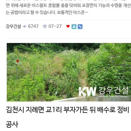
면 위에 새로운 아스팔트 혼합물 층을 덧씌워 포장면의 기능과 수명을 개
는 공법이라고 할 수 있습니다. 보통적인 아스콘…
강우건설
6747
07-27
김천시 지례면 교1리 부자가든 뒤 배수로 정비
공사