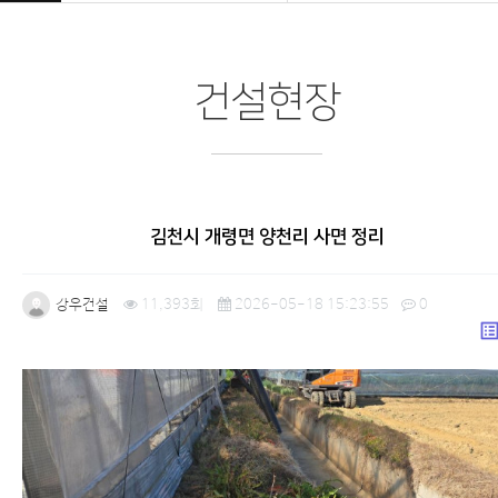
건설현장
김천시 개령면 양천리 사면 정리
강우건설
11,393회
2026-05-18 15:23:55
0
list_a
본문