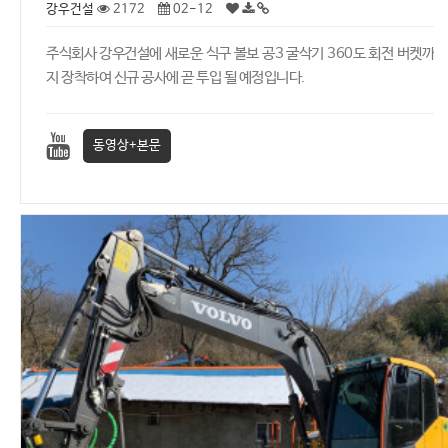
강우건설
2172
02-12
주식회사 강우건설에 새로운 식구 볼보 공3 굴삭기 360도 회전 버켓까
지 장착하여 신규 공사에 곧 투입 될 예정입니다.
동영상+본문