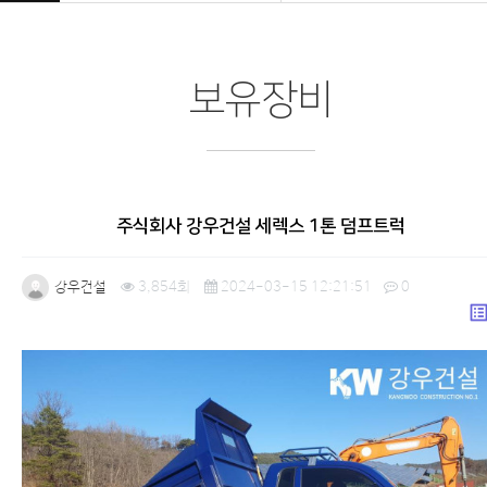
보유장비
주식회사 강우건설 세렉스 1톤 덤프트럭
강우건설
3,854회
2024-03-15 12:21:51
0
list_a
본문