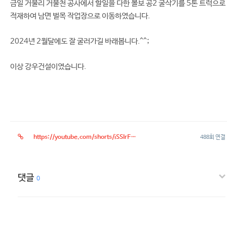
금일 거물리 거물천 공사에서 할일을 다한 볼보 공2 굴삭기를 5톤 트럭으로
적재하여 남면 벌목 작업장으로 이동하였습니다.
2024년 2월달에도 잘 굴러가길 바래봅니다.^^;
이상 강우건설이였습니다.
https://youtube.com/shorts/iSSIrF2IocU
488회 연결
댓글
0