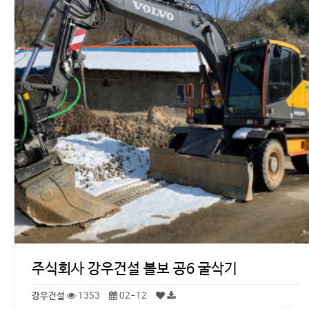
주식회사 강우건설 볼보 공6 굴삭기
강우건설
1353
02-12