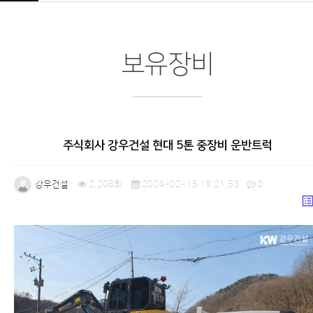
보유장비
주식회사 강우건설 현대 5톤 중장비 운반트럭
강우건설
2,208회
2024-02-15 19:21:53
0
list_a
본문