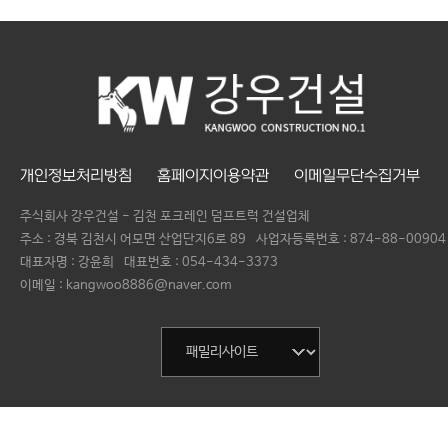
개인정보처리방침
홈페이지이용약관
이메일무단수집거부
주식회사 강우건설 - 김천 포크레인 덤프트럭 건설업체
주소 : 경북 김천시 어모면 산업단지6로 89
사업자등록번호 :
874-88-00904
대표자명 :
강윤희
대표번호 :
054-434-3373
이메일 : kangwoo8886@naver.com