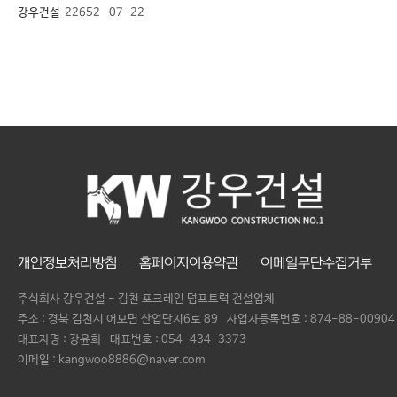
강우건설
22652
07-22
개인정보처리방침
홈페이지이용약관
이메일무단수집거부
주식회사 강우건설 - 김천 포크레인 덤프트럭 건설업체
주소 : 경북 김천시 어모면 산업단지6로 89
사업자등록번호 :
874-88-00904
대표자명 :
강윤희
대표번호 :
054-434-3373
이메일 : kangwoo8886@naver.com