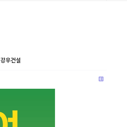
 강우건설
list_alt