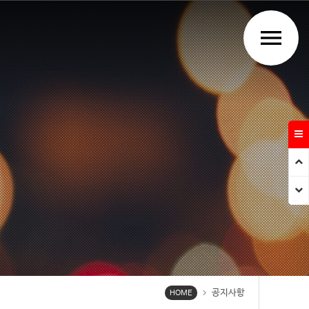
menu
Prev
Next
공지사항
chevron_right
HOME