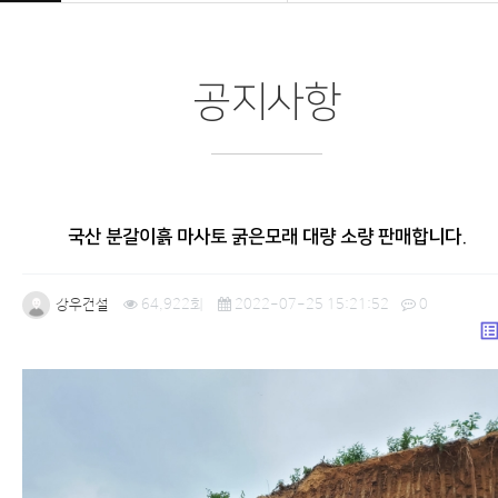
공지사항
국산 분갈이흙 마사토 굵은모래 대량 소량 판매합니다.
강우건설
64,922회
2022-07-25 15:21:52
0
list_a
본문