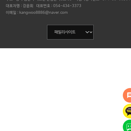
대표자명 :
강윤희
대표번호 :
054-434-3373
이메일 : kangwoo8886@naver.com
mess