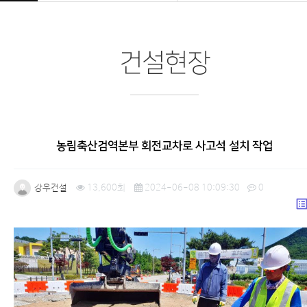
건설현장
농림축산검역본부 회전교차로 사고석 설치 작업
강우건설
13,600회
2024-06-08 10:09:30
0
list_a
본문