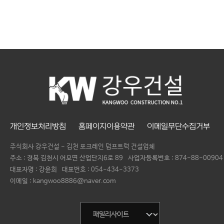
개인정보처리방침
홈페이지이용약관
이메일무단수집거부
주식회사 강우건설 - 김천 포크레인 덤프트럭 건설업체
주소 : 경북 김천시 어모면 산업단지6로 89
사업자등록번호 :
874-88-00904
대표자명 :
강윤희
대표번호 :
054-434-3373
이메일 : kangwoo8886@naver.com