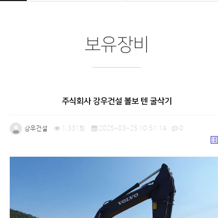
보유장비
주식회사 강우건설 볼보 텐 굴삭기
강우건설
1,331회
2025-03-25 10:51:14
0
list_a
본문