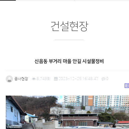
건설현장
신음동 부거리 마을 안길 시설물정비
공사현장
8,749회
2023-12-25 16:48:47
0
list_a
본문