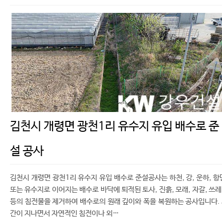
김천시 개령면 광천1리 유수지 유입 배수로 준
설 공사
김천시 개령면 광천1리 유수지 유입 배수로 준설공사는 하천, 강, 운하, 항
또는 유수지로 이어지는 배수로 바닥에 퇴적된 토사, 진흙, 모래, 자갈, 쓰
등의 침전물을 제거하여 배수로의 원래 깊이와 폭을 복원하는 공사입니다.
간이 지나면서 자연적인 침전이나 외…