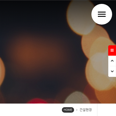
menu
Prev
Next
건설현장
chevron_right
HOME