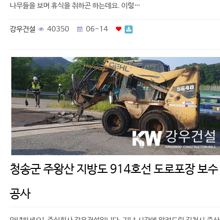
나무들을 보며 휴식을 취하곤 하는데요. 이렇…
강우건설
40350
06-14
청송군 주왕산 지방도 914호선 도로포장 보수
공사