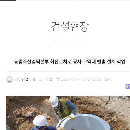
건설현장
농림축산검역본부 회전교차로 공사 구역내 맨홀 설치 작업
강우건설
12,147회
2024-07-15 13:46:38
0
list_a
본문