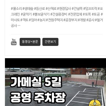
#물소리 #생태숲 #등산로 #산책로 #현장답사 #건널목 #덤프트럭 #포
크레인 #굴착기 #볼보굴삭기 #건설중장비 #전문업체 #토목 #토공 #
마사토 #객토 #임야 #농지 #전원주택지 #공장부지 #개발 #공사 #철거
공사 …
동영상+본문
간편보기