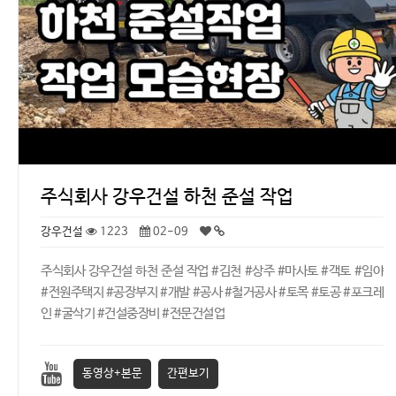
주식회사 강우건설 하천 준설 작업
강우건설
1223
02-09
주식회사 강우건설 하천 준설 작업 #김천 #상주 #마사토 #객토 #임야
#전원주택지 #공장부지 #개발 #공사 #철거공사 #토목 #토공 #포크레
인 #굴삭기 #건설중장비 #전문건설업
동영상+본문
간편보기