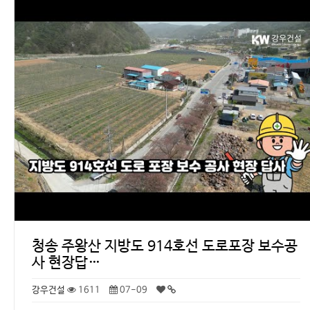
청송 주왕산 지방도 914호선 도로포장 보수공
사 현장답…
강우건설
1611
07-09