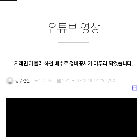
유튜브 영상
지례면 거물리 하천 배수로 정비공사가 마무리 되었습니다.
강우건설
1,718회
2024-04-23 18:14:29
0
list_a
본문