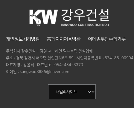
개인정보처리방침
홈페이지이용약관
이메일무단수집거부
주식회사 강우건설 - 김천 포크레인 덤프트럭 건설업체
주소 : 경북 김천시 어모면 산업단지6로 89
사업자등록번호 :
874-88-00904
대표자명 :
강윤희
대표번호 :
054-434-3373
이메일 : kangwoo8886@naver.com