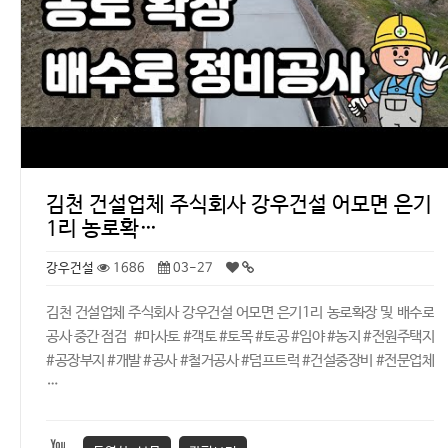
김천 건설업체 주식회사 강우건설 어모면 은기
1리 농로확…
강우건설
1686
03-27
김천 건설업체 주식회사 강우건설 어모면 은기1리 농로확장 및 배수로
공사 중간 점검 #마사토 #객토 #토목 #토공 #임야 #농지 #전원주택지
#공장부지 #개발 #공사 #철거공사 #덤프트럭 #건설중장비 #전문업체
…