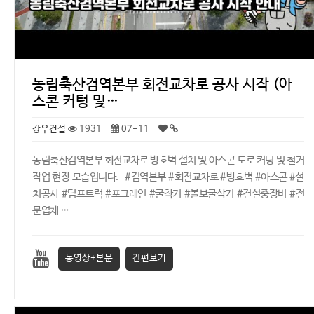
농림축산검역본부 회전교차로 공사 시작 (아
스콘 커텅 및…
강우건설
1931
07-11
농림축산검역본부 회전교차로 방호벽 설치 및 아스콘 도로 커팅 및 철거
작업 현장 모습입니다. #검역본부 #회전교차로 #방호벽 #아스콘 #설
치공사 #덤프트럭 #포크레인 #굴착기 #볼보굴삭기 #건설중장비 #전
문업체 …
동영상+본문
간편보기