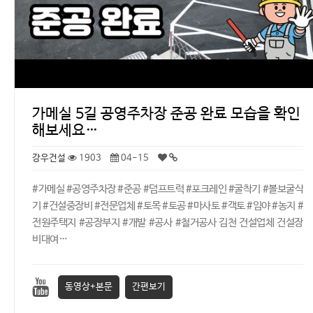
가메실 5길 공영주차장 준공 완료 모습을 확인
해보세요…
강우건설
1903
04-15
#가메실 #공영주차장 #준공 #덤프트럭 #포크레인 #굴착기 #볼보굴삭
기 #건설중장비 #전문업체 #토목 #토공 #마사토 #객토 #임야 #농지 #
전원주택지 #공장부지 #개발 #공사 #철거공사 김천 건설업체 건설장
비대여…
동영상+본문
간편보기