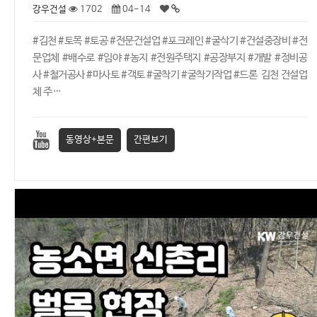
강우건설
1702
04-14
#김천 #토목 #토공 #전문건설업 #포크레인 #굴삭기 #건설중장비 #전
문업체 #배수로 #임야 #농지 #전원주택지 #공장부지 #개발 #정비공
사 #철거공사 #마사토 #객토 #굴착기 #굴착기작업 #드론 김천 건설업
체 주…
동영상+본문
간편보기