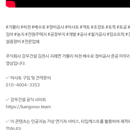
#거물리 #하천 #배수로 #정비공사 #마사토 #객토 #조경토 #토목 #토공 
임야 #농지 #전원주택지 #공장부지 #개발 #공사 #철거공사 #덤프트럭 #
설중장비 #전문업체
주식회사 강우건설 김천시 지례면 거물리 하천 배수로 정비공사 준공 마무
영상입니다.
✅ 마사토 구입 및 견적문의
010-4004-3353
✅ 강우건설 공식 사이트
https://kangwoo.team
✅ 이 콘텐츠는 인공지능 가상 연기자 서비스, 타입캐스트를 활용하여 제작
었습니다.