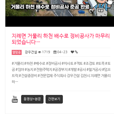
지례면 거물리 하천 배수로 정비공사가 마무리
되었습니다…
강우건설
1719
04-23
열람중
#거물리 #하천 #배수로 #정비공사 #마사토 #객토 #조경토 #토목 #토
공 #임야 #농지 #전원주택지 #공장부지 #개발 #공사 #철거공사 #덤프
트럭 #건설중장비 #전문업체 주식회사 강우건설 김천시 지례면 거물리
하…
동영상+본문
간편보기