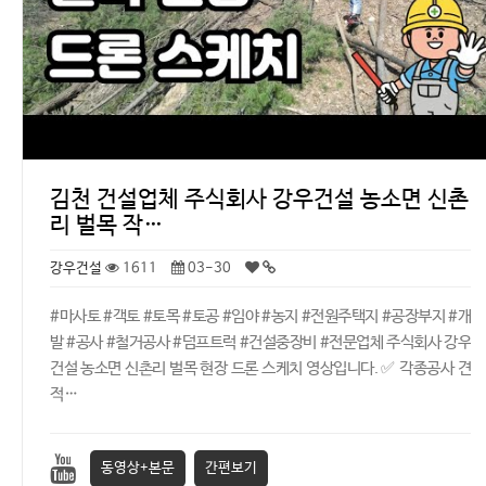
김천 건설업체 주식회사 강우건설 농소면 신촌
리 벌목 작…
강우건설
1611
03-30
#마사토 #객토 #토목 #토공 #임야 #농지 #전원주택지 #공장부지 #개
발 #공사 #철거공사 #덤프트럭 #건설중장비 #전문업체 주식회사 강우
건설 농소면 신촌리 벌목 현장 드론 스케치 영상입니다. ✅ 각종공사 견
적…
동영상+본문
간편보기