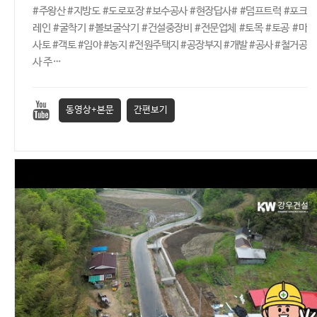
#주왕산 #지방도 #도로포장 #보수공사 #현장답사# #덤프트럭 #포크
레인 #굴착기 #볼보굴삭기 #건설중장비 #전문업체 #토목 #토공 #마
사토 #객토 #임야 #농지 #전원주택지 #공장부지 #개발 #공사 #철거공
사 주…
동영상+본문
간편보기