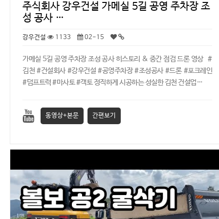
주식회사 강우건설 가메실 5길 공영 주차장 조
성 공사 …
강우건설
1133
02-15
가메실 5길 공영 주차장 조성 공사 히스토리 & 중간 점검 드론 영상 #
김천 #건설회사 #강우건설 #공영주차장 #조성공사 #드론 #포크레인
#덤프트럭 #마사토 #객토 정직하게 시공하는 성실한 김천 건설업…
동영상+본문
간편보기