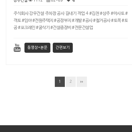
강우건설
1112
02-09
주식회사 강우건설 주차장 공사 길내기 작업 4 #김천 #상주 #마사토 #
객토 #임야 #전원주택지 #공장부지 #개발 #공사 #철거공사 #토목 #토
공 #포크레인 #굴삭기 #건설중장비 #전문건설업
동영상+본문
간편보기
1
2