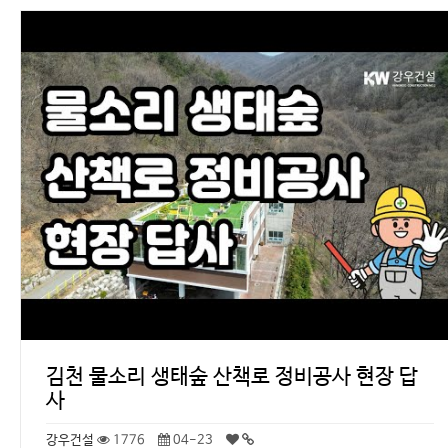
김천 물소리 생태숲 산책로 정비공사 현장 답
사
강우건설
1776
04-23