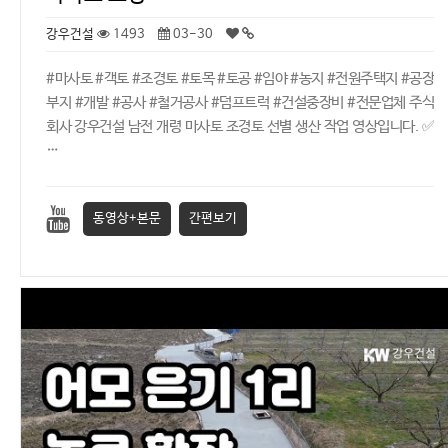
강우건설
1493
03-30
#마사토 #객토 #조경토 #토목 #토공 #임야 #농지 #전원주택지 #공장
부지 #개발 #공사 #철거공사 #덤프트럭 #건설중장비 #전문업체 주식
회사 강우건설 남전 개령 마사토 조경토 선별 생산 작업 영상입니다. ✅
…
동영상+본문
간편보기