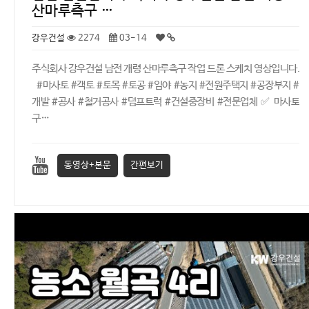
산마루측구 …
강우건설
2274
03-14
주식회사 강우건설 남전 개령 산마루측구 작업 드론 스케치 영상입니다.
#마사토 #객토 #토목 #토공 #임야 #농지 #전원주택지 #공장부지 #
개발 #공사 #철거공사 #덤프트럭 #건설중장비 #전문업체 ✅ 마사토
구…
동영상+본문
간편보기