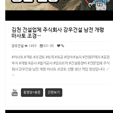
김천 건설업체 주식회사 강우건설 남전 개령
마사토 조경…
강우건설
1493
03-30
#마사토 #객토 #조경토 #토목 #토공 #임야 #농지 #전원주택지 #공장
부지 #개발 #공사 #철거공사 #덤프트럭 #건설중장비 #전문업체 주식
회사 강우건설 남전 개령 마사토 조경토 선별 생산 작업 영상입니다. ✅
…
동영상+본문
간편보기