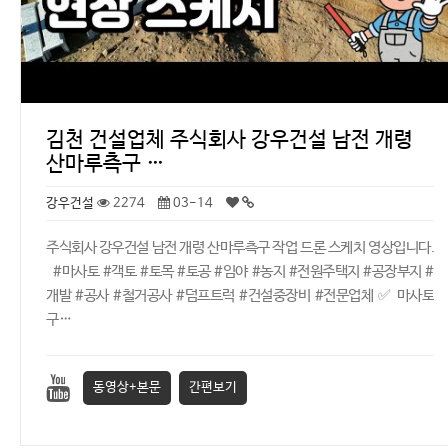
김천 건설업체 주식회사 강우건설 남전 개령
산마루측구 …
강우건설
2274
03-14
주식회사 강우건설 남전 개령 산마루측구 작업 드론 스케치 영상입니다.
#마사토 #객토 #토목 #토공 #임야 #농지 #전원주택지 #공장부지 #
개발 #공사 #철거공사 #덤프트럭 #건설중장비 #전문업체 ✅ 마사토
구…
동영상+본문
간편보기