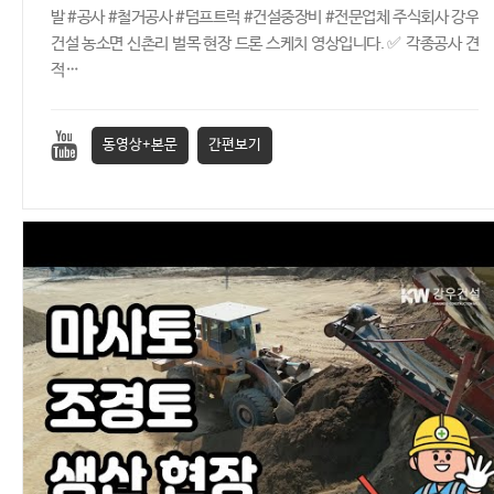
발 #공사 #철거공사 #덤프트럭 #건설중장비 #전문업체 주식회사 강우
건설 농소면 신촌리 벌목 현장 드론 스케치 영상입니다. ✅ 각종공사 견
적…
동영상+본문
간편보기