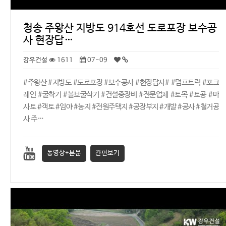
청송 주왕산 지방도 914호선 도로포장 보수공
사 현장답…
강우건설
1611
07-09
#주왕산 #지방도 #도로포장 #보수공사 #현장답사# #덤프트럭 #포크
레인 #굴착기 #볼보굴삭기 #건설중장비 #전문업체 #토목 #토공 #마
사토 #객토 #임야 #농지 #전원주택지 #공장부지 #개발 #공사 #철거공
사 주…
동영상+본문
간편보기