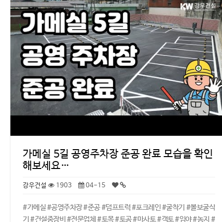
가메실 5길 공영주차장 준공 완료 모습을 확인
해보세요…
강우건설
1903
04-15
#가메실 #공영주차장 #준공 #덤프트럭 #포크레인 #굴착기 #볼보굴삭
기 #건설중장비 #전문업체 #토목 #토공 #마사토 #객토 #임야 #농지 #