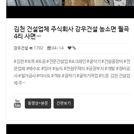
김천 건설업체 주식회사 강우건설 농소면 월곡
4리 사면…
강우건설
1702
04-14
#김천 #토목 #토공 #전문건설업 #포크레인 #굴삭기 #건설중장비 #전
문업체 #배수로 #임야 #농지 #전원주택지 #공장부지 #개발 #정비공
사 #철거공사 #마사토 #객토 #굴착기 #굴착기작업 #드론 김천 건설업
체 주…
동영상+본문
간편보기