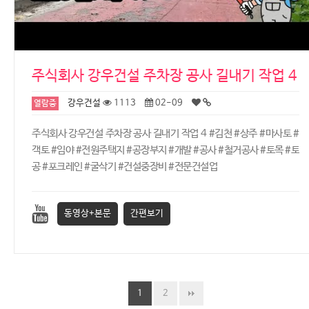
주식회사 강우건설 주차장 공사 길내기 작업 4
강우건설
1113
02-09
열람중
주식회사 강우건설 주차장 공사 길내기 작업 4 #김천 #상주 #마사토 #
객토 #임야 #전원주택지 #공장부지 #개발 #공사 #철거공사 #토목 #토
공 #포크레인 #굴삭기 #건설중장비 #전문건설업
동영상+본문
간편보기
1
2