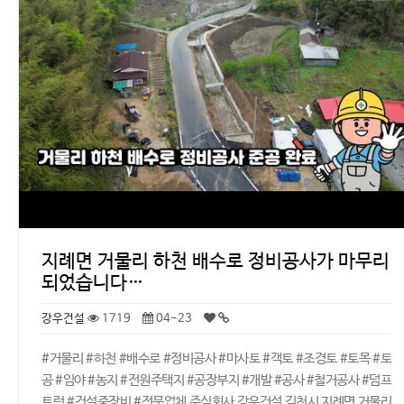
지례면 거물리 하천 배수로 정비공사가 마무리
되었습니다…
강우건설
1719
04-23
#거물리 #하천 #배수로 #정비공사 #마사토 #객토 #조경토 #토목 #토
공 #임야 #농지 #전원주택지 #공장부지 #개발 #공사 #철거공사 #덤프
트럭 #건설중장비 #전문업체 주식회사 강우건설 김천시 지례면 거물리