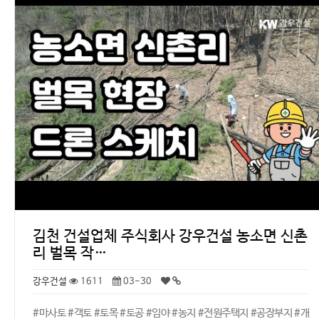
김천 건설업체 주식회사 강우건설 농소면 신촌
리 벌목 작…
강우건설
1611
03-30
#마사토 #객토 #토목 #토공 #임야 #농지 #전원주택지 #공장부지 #개