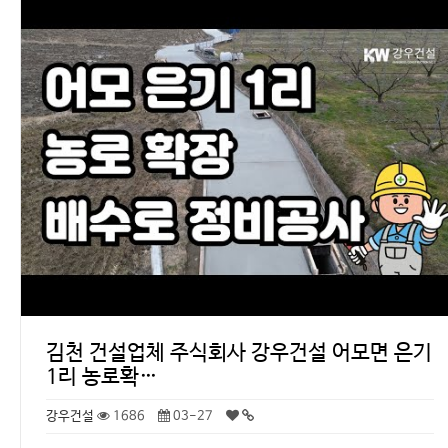
김천 건설업체 주식회사 강우건설 어모면 은기
1리 농로확…
강우건설
1686
03-27