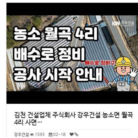
김천 건설업체 주식회사 강우건설 농소면 월곡
4리 사면…
강우건설
1593
02-18