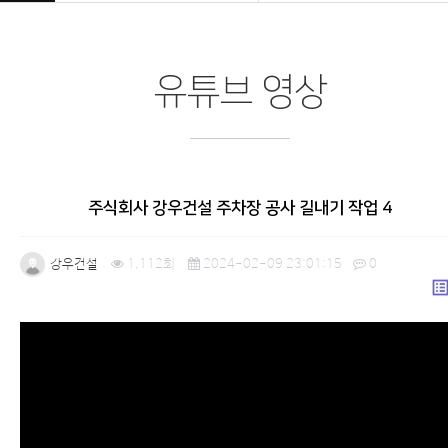
유튜브 영상
주식회사 강우건설 주차장 공사 길내기 작업 4
강우건설
1,112회
2024-02-09 23:01:15
0
list_a
본문