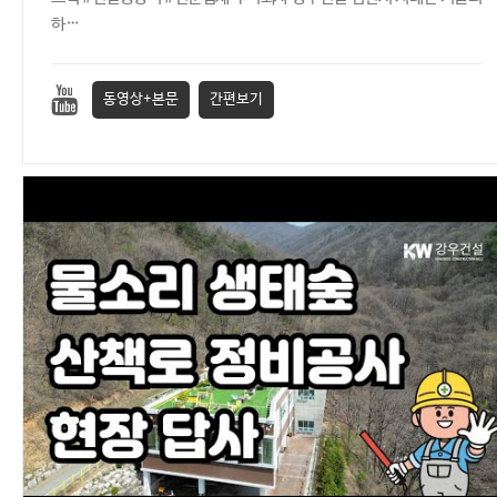
하…
동영상+본문
간편보기