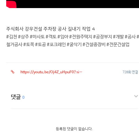
주식회사 강우건설 주차장 공사 길내기 작업 4
#김천 #상주 #마사토 #객토 #임야 #전원주택지 #공장부지 #개발 #공사 
철거공사 #토목 #토공 #포크레인 #굴삭기 #건설중장비 #전문건설업
https://youtu.be/Oj4Z_uHpuF0?si=LxbuEPuaDjodz-w4
728회 연결
댓글
0
등록된 댓글이 없습니다.