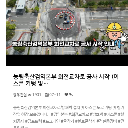
농림축산검역본부 회전교차로 공사 시작 (아
스콘 커텅 및…
강우건설
1931
07-11
농림축산검역본부 회전교차로 방호벽 설치 및 아스콘 도로 커팅 및 철거
작업 현장 모습입니다. #검역본부 #회전교차로 #방호벽 #아스콘 #설
치공사 #덤프트럭 #포크레인 #굴착기 #볼보굴삭기 #건설중장비 #전