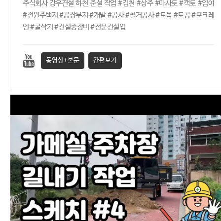
주식회사 강우건설 하천 준설 작업 #김천 #상주 #마사토 #객토 #임야
#전원주택지 #공장부지 #개발 #공사 #철거공사 #토목 #토공 #포크레
인 #굴삭기 #건설중장비 #전문건설업
동영상+본문
간편보기