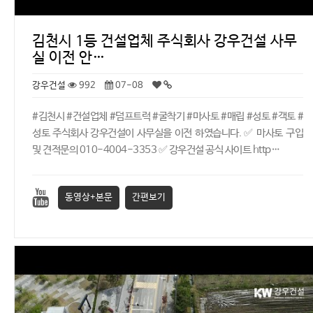
김천시 1등 건설업체 주식회사 강우건설 사무
실 이전 안…
강우건설
992
07-08
#김천시 #건설업체 #덤프트럭 #굴착기 #마사토 #매립 #성토 #객토 #
성토 주식회사 강우건설이 사무실을 이전 하였습니다. ✅ 마사토 구입
및 견적문의 010-4004-3353 ✅ 강우건설 공식 사이트 http…
동영상+본문
간편보기