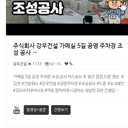
주식회사 강우건설 가메실 5길 공영 주차장 조
성 공사 …
강우건설
1133
02-15
가메실 5길 공영 주차장 조성 공사 히스토리 & 중간 점검 드론 영상 #
김천 #건설회사 #강우건설 #공영주차장 #조성공사 #드론 #포크레인
#덤프트럭 #마사토 #객토 정직하게 시공하는 성실한 김천 건설업…
동영상+본문
간편보기