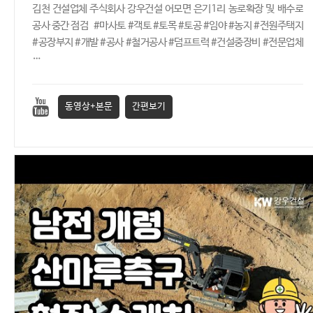
김천 건설업체 주식회사 강우건설 어모면 은기1리 농로확장 및 배수로
공사 중간 점검 #마사토 #객토 #토목 #토공 #임야 #농지 #전원주택지
#공장부지 #개발 #공사 #철거공사 #덤프트럭 #건설중장비 #전문업체
…
동영상+본문
간편보기