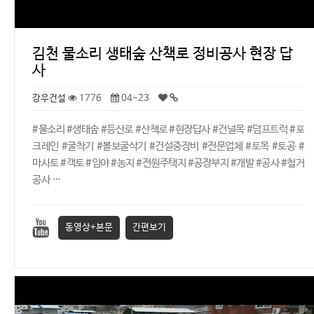
김천 물소리 생태숲 산책로 정비공사 현장 답
사
강우건설
1776
04-23
#물소리 #생태숲 #등산로 #산책로 #현장답사 #건널목 #덤프트럭 #포
크레인 #굴착기 #볼보굴삭기 #건설중장비 #전문업체 #토목 #토공 #
마사토 #객토 #임야 #농지 #전원주택지 #공장부지 #개발 #공사 #철거
공사 …
동영상+본문
간편보기