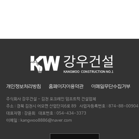
개인정보처리방침
홈페이지이용약관
이메일무단수집거부
주식회사 강우건설 - 김천 포크레인 덤프트럭 건설업체
주소 : 경북 김천시 어모면 산업단지6로 89
사업자등록번호 :
874-88-00904
대표자명 :
강윤희
대표번호 :
054-434-3373
이메일 : kangwoo8886@naver.com