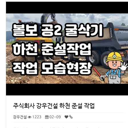
주식회사 강우건설 하천 준설 작업
강우건설
1223
02-09