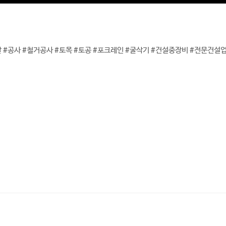
발 #공사 #철거공사 #토목 #토공 #포크레인 #굴삭기 #건설중장비 #전문건설