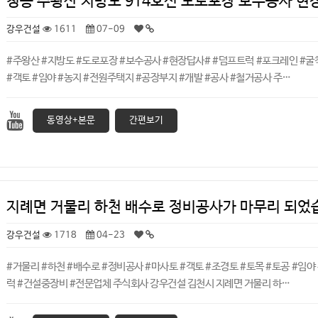
청송 주왕산 지방도 914호선 도로포장 보수공사 현
강우건설
1611
07-09
#주왕산 #지방도 #도로포장 #보수공사 #현장답사# #덤프트럭 #포크레인 #굴
#객토 #임야 #농지 #전원주택지 #공장부지 #개발 #공사 #철거공사 주…
동영상+본문
간편보기
지례면 거물리 하천 배수로 정비공사가 마무리 되
강우건설
1718
04-23
#거물리 #하천 #배수로 #정비공사 #마사토 #객토 #조경토 #토목 #토공 #임야
럭 #건설중장비 #전문업체 주식회사 강우건설 김천시 지례면 거물리 하…