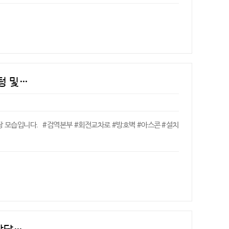
텅 및…
장 모습입니다. #검역본부 #회전교차로 #방호벽 #아스콘 #설치