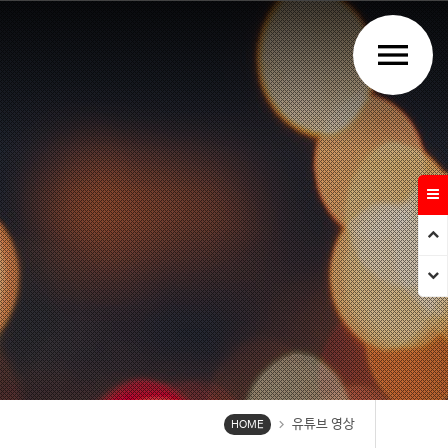
menu
Prev
Next
유튜브 영상
chevron_right
HOME