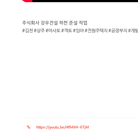
주식회사 강우건설 하천 준설 작업
#김천 #상주 #마사토 #객토 #임야 #전원주택지 #공장부지 #개
https://youtu.be/4f64X4-6TjM