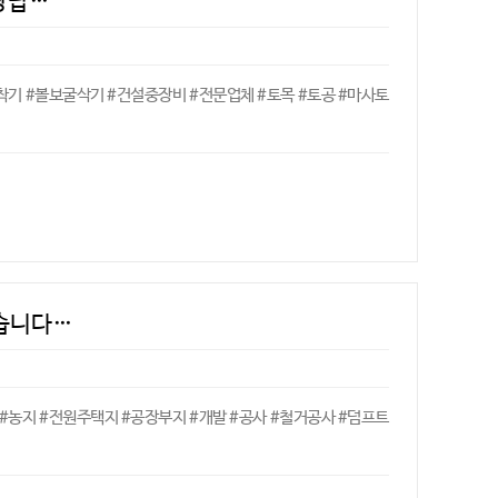
장답…
착기 #볼보굴삭기 #건설중장비 #전문업체 #토목 #토공 #마사토
었습니다…
 #농지 #전원주택지 #공장부지 #개발 #공사 #철거공사 #덤프트