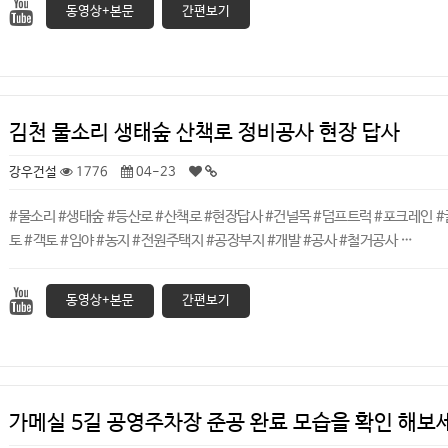
동영상+본문
간편보기
김천 물소리 생태숲 산책로 정비공사 현장 답사
강우건설
1776
04-23
#물소리 #생태숲 #등산로 #산책로 #현장답사 #건널목 #덤프트럭 #포크레인 
토 #객토 #임야 #농지 #전원주택지 #공장부지 #개발 #공사 #철거공사 …
동영상+본문
간편보기
가메실 5길 공영주차장 준공 완료 모습을 확인 해보