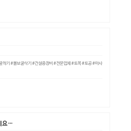
#굴착기 #볼보굴삭기 #건설중장비 #전문업체 #토목 #토공 #마사
세요…