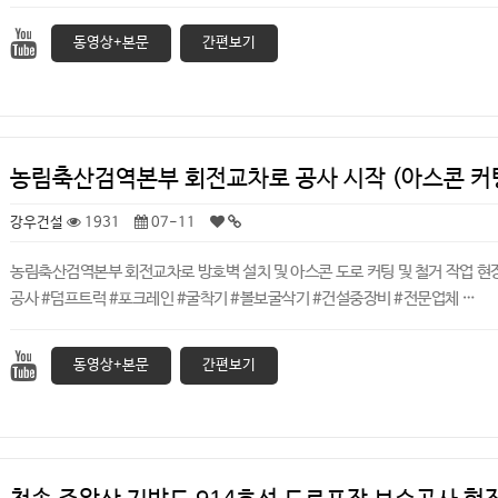
동영상+본문
간편보기
농림축산검역본부 회전교차로 공사 시작 (아스콘 커
강우건설
1931
07-11
농림축산검역본부 회전교차로 방호벽 설치 및 아스콘 도로 커팅 및 철거 작업 현
공사 #덤프트럭 #포크레인 #굴착기 #볼보굴삭기 #건설중장비 #전문업체 …
동영상+본문
간편보기